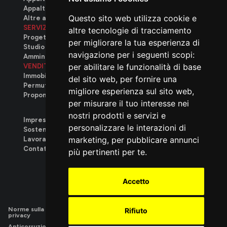
Appalti privati
Questo sito web utilizza cookie e
Altre attività
SERVIZI
altre tecnologie di tracciamento
Progettazione
per migliorare la tua esperienza di
Studio tecnico
navigazione per i seguenti scopi:
Amministrativo
per abilitare le funzionalità di base
VENDITA
Immobili disponibili
del sito web
,
per fornire una
Permuta immobiliare
migliore esperienza sul sito web
,
Proponi il tuo immobile
per misurare il tuo interesse nei
nostri prodotti e servizi e
Impresa
personalizzare le interazioni di
Sostenibilità
marketing
,
per pubblicare annunci
Lavora con noi
.
Contatti
più pertinenti per te
.
We build
Accetto
Norme sulla
|
Utilizzo dei
|
Privacy
|
Privacy
Rifiuto
privacy
cookie
Contatti
Candidature
Anticorruzione
|
Parità
|
Responsabilità
|
Sistema di
|
Sistema di