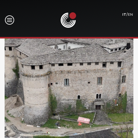
/
IT
EN