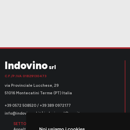
Indovino
srl
C.F./P.IVA 01829130473
via Provinciale Lucchese, 29
51016 Montecatini Terme (PT) Italia
+39 0572 508520 / +39 389 0972177
info@indovinosrl.it
|
indovinosrl@pec.it
SETTORI OPERATIVI
Noi usiamo i cookies
Appalti pubblici