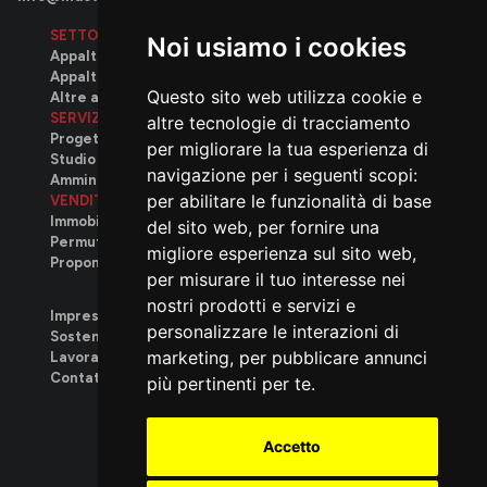
SETTORI OPERATIVI
Noi usiamo i cookies
Appalti pubblici
Appalti privati
Questo sito web utilizza cookie e
Altre attività
SERVIZI
altre tecnologie di tracciamento
Progettazione
per migliorare la tua esperienza di
Studio tecnico
navigazione per i seguenti scopi:
Amministrativo
per abilitare le funzionalità di base
VENDITA
Immobili disponibili
del sito web
,
per fornire una
Permuta immobiliare
migliore esperienza sul sito web
,
Proponi il tuo immobile
per misurare il tuo interesse nei
nostri prodotti e servizi e
Impresa
personalizzare le interazioni di
Sostenibilità
marketing
,
per pubblicare annunci
Lavora con noi
.
Contatti
più pertinenti per te
.
We build
Accetto