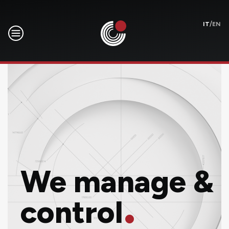
/
IT
EN
We manage &
.
control